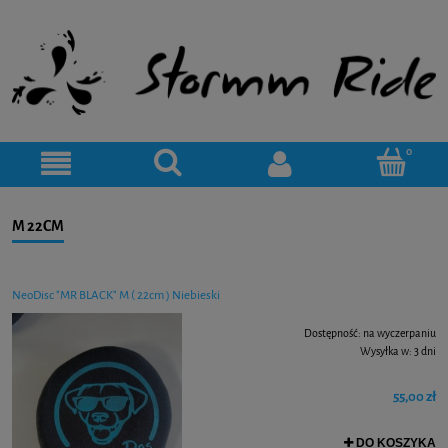
M 22CM
NeoDisc "MR BLACK" M ( 22cm ) Niebieski
Dostępność:
na wyczerpaniu
Wysyłka w:
3 dni
55,00 zł
DO KOSZYKA