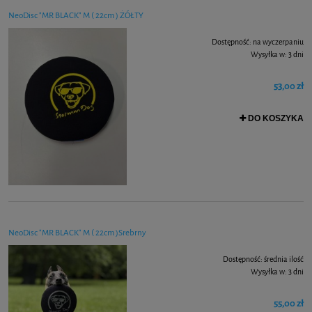
NeoDisc "MR BLACK" M ( 22cm ) ŻÓŁTY
Dostępność:
na wyczerpaniu
Wysyłka w:
3 dni
53,00 zł
DO KOSZYKA
NeoDisc "MR BLACK" M ( 22cm )Srebrny
Dostępność:
średnia ilość
Wysyłka w:
3 dni
55,00 zł