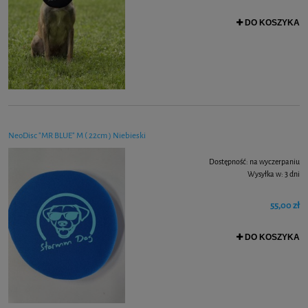
DO KOSZYKA
NeoDisc "MR BLUE" M ( 22cm ) Niebieski
Dostępność:
na wyczerpaniu
Wysyłka w:
3 dni
55,00 zł
DO KOSZYKA