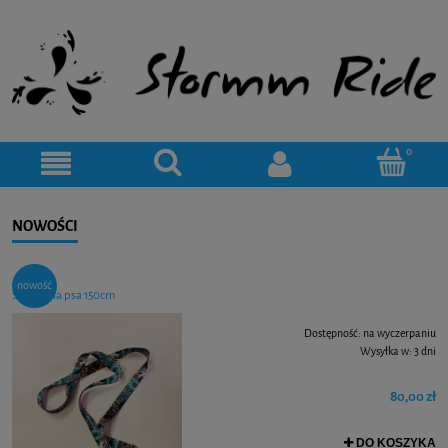
NOWOŚCI
nowość
Smycz dla psa 150cm
Dostępność:
na wyczerpaniu
Wysyłka w:
3 dni
80,00 zł
DO KOSZYKA