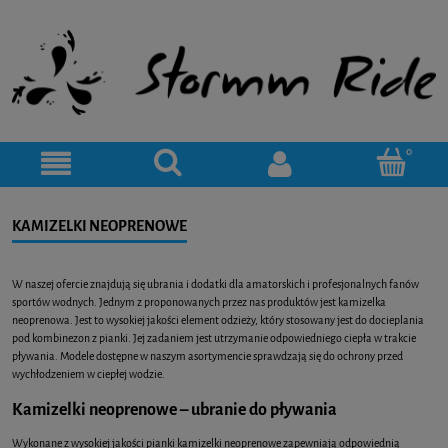
KAMIZELKI NEOPRENOWE
W naszej ofercie znajdują się ubrania i dodatki dla amatorskich i profesjonalnych fanów
sportów wodnych. Jednym z proponowanych przez nas produktów jest kamizelka
neoprenowa. Jest to wysokiej jakości element odzieży, który stosowany jest do docieplania
pod kombinezon z pianki. Jej zadaniem jest utrzymanie odpowiedniego ciepła w trakcie
pływania. Modele dostępne w naszym asortymencie sprawdzają się do ochrony przed
wychłodzeniem w ciepłej wodzie.
Kamizelki neoprenowe – ubranie do pływania
Wykonane z wysokiej jakości pianki kamizelki neoprenowe zapewniają odpowiednią