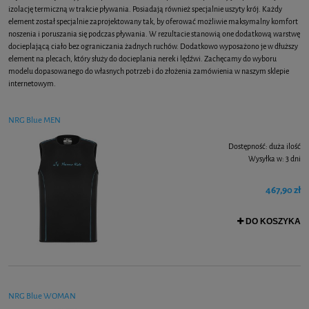
izolację termiczną w trakcie pływania. Posiadają również specjalnie uszyty krój. Każdy
element został specjalnie zaprojektowany tak, by oferować możliwie maksymalny komfort
noszenia i poruszania się podczas pływania. W rezultacie stanowią one dodatkową warstwę
docieplającą ciało bez ograniczania żadnych ruchów. Dodatkowo wyposażono je w dłuższy
element na plecach, który służy do docieplania nerek i lędźwi. Zachęcamy do wyboru
modelu dopasowanego do własnych potrzeb i do złożenia zamówienia w naszym sklepie
internetowym.
NRG Blue MEN
Dostępność:
duża ilość
Wysyłka w:
3 dni
467,90 zł
DO KOSZYKA
NRG Blue WOMAN