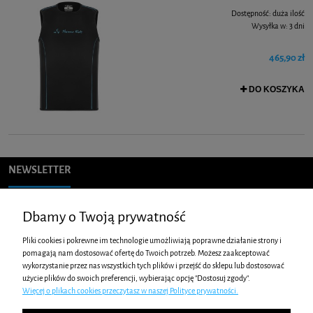
Dostępność:
duża ilość
Wysyłka w:
3 dni
465,90 zł
DO KOSZYKA
NEWSLETTER
Podaj swój adres e-mail, jeżeli chcesz otrzymywać informacje o
Dbamy o Twoją prywatność
nowościach i promocjach.
Pliki cookies i pokrewne im technologie umożliwiają poprawne działanie strony i
pomagają nam dostosować ofertę do Twoich potrzeb. Możesz zaakceptować
wykorzystanie przez nas wszystkich tych plików i przejść do sklepu lub dostosować
ZAKUPY
użycie plików do swoich preferencji, wybierając opcję "Dostosuj zgody".
Więcej o plikach cookies przeczytasz w naszej Polityce prywatności.