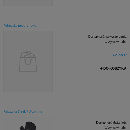
Półmaska neoprenowa
Dostępność:
na wyczerpaniu
Wysyłka w:
3 dni
60,00 zł
DO KOSZYKA
Rękawice Sleek PU coating
Dostępność:
duża ilość
Wysyłka w:
3 dni