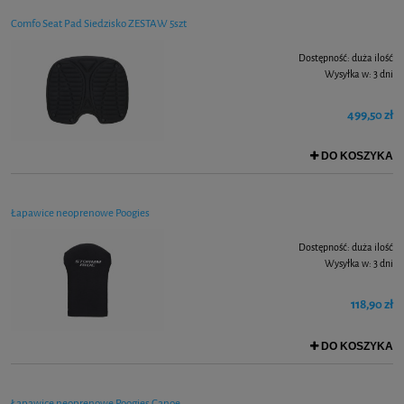
Comfo Seat Pad Siedzisko ZESTAW 5szt
Dostępność:
duża ilość
Wysyłka w:
3 dni
499,50 zł
DO KOSZYKA
Łapawice neoprenowe Poogies
Dostępność:
duża ilość
Wysyłka w:
3 dni
118,90 zł
DO KOSZYKA
Łapawice neoprenowe Poogies Canoe