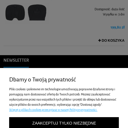
Dostępność:
duża ilość
Wysyłka w:
3 dni
199,80 zł
DO KOSZYKA
NEWSLETTER
Podaj swój adres e-mail, jeżeli chcesz otrzymywać informacje o
Dbamy o Twoją prywatność
nowościach i promocjach.
Pliki cookies i pokrewne im technologie umożliwiają poprawne działanie strony i
pomagają nam dostosować ofertę do Twoich potrzeb. Możesz zaakceptować
wykorzystanie przez nas wszystkich tych plików i przejść do sklepu lub dostosować
ZAKUPY
użycie plików do swoich preferencji, wybierając opcję "Dostosuj zgody".
Więcej o plikach cookies przeczytasz w naszej Polityce prywatności.
POMOC
ZAAKCEPTUJ TYLKO NIEZBĘDNE