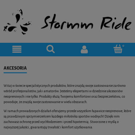
AKCESORIA
Witaj w świecie specjalistycznych produktów, które znajdą swoje zastosowanie zarówno
wśród profesjonalistów, jak i amatorów. Jesteśmy ekspertami w dziedzinie akcesoriów
neoprenowych i nie tylko. Produkty służą Twojemu komfortowi oraz bezpieczeństwu, co
powoduje, że znajdą swoje zastosowanie w wielu obszarach.
W ramach prowadzonych działań oferujemy przede wszystkim łapawice neoprenowe, które
są prawdziwym sprzymierzeńcem każdego miłośnika sportów wodnych! Dzięki nim
zachowasz ochronę przed wychłodzeniem i przed hipotermią. Stworzone z myślą o
najwyższej jakości, gwarantują trwałość i komfort użytkowania.