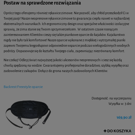
Postaw na sprawdzone rozwiązania
Oprócz tego oferujemy również rękawice zimowe. Nie pozwól, aby chłód przeszkodził Ci w
Twojej pasji! Nasze neoprenowe rękawice zimowe to gwarancja ciepła nawet w najbardziej
ekstremalnych warunkach. Ich ergonomiczny design oraz specjalne właściwości izolacyjne
sprawią, że zima stanie się Twoim sprzymierzeńcem. W ostatnim czasie rosnącym
zainteresowaniem Klientów cieszy się także piankowe oparcie do kajaków. Kajakarstwo
nigdy nie było tak komfortowe! Nasze oparcie wykonane z miękkiej i wytrzymałej pianki
zapewni Twojemu kręgosłupowi odpowiednie wsparcie podczas wielogodzinnych wodnych
podróży. Dopasowuje się do kształtu Twojego ciała, zapewniając niezrównany komfort.
Nie czekaj! Odkryj świat najwyższej jakości akcesoriów neoprenowych i ciesz się każdą
chwilą spędzoną na wodzie. Gwarantujemy profesjonalne doradztwo, szybką wysyłkę oraz
zadowolenie z zakupów. Dołącz do grona naszych zadowolonych Klientów.
Backrest Freestyle oparcie
Dostępność:
na wyczerpaniu
Wysyłka w:
3 dni
169,90 zł
DO KOSZYKA