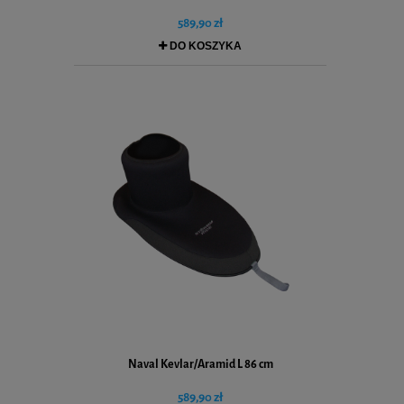
589,90 zł
DO KOSZYKA
Naval Kevlar/Aramid L 86 cm
589,90 zł