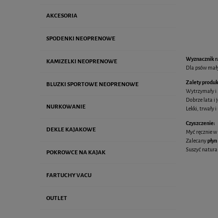
AKCESORIA
SPODENKI NEOPRENOWE
Wyznacznik r
KAMIZELKI NEOPRENOWE
Dla psów małyc
Zalety produk
BLUZKI SPORTOWE NEOPRENOWE
Wytrzymały i 
Dobrze lata i 
NURKOWANIE
Lekki, trwały 
Czyszczenie:
DEKLE KAJAKOWE
Myć ręcznie w 
Zalecany
płyn
Suszyć natura
POKROWCE NA KAJAK
FARTUCHY VACU
OUTLET