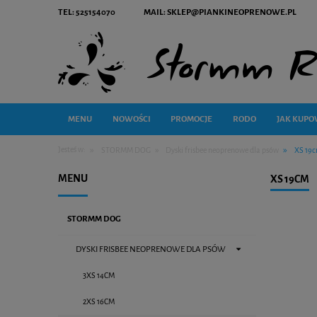
TEL: 525154070
MAIL: SKLEP@PIANKINEOPRENOWE.PL
MENU
NOWOŚCI
PROMOCJE
RODO
JAK KUPO
»
»
»
Jesteś w:
STORMM DOG
Dyski frisbee neoprenowe dla psów
XS 19
MENU
XS 19CM
STORMM DOG
DYSKI FRISBEE NEOPRENOWE DLA PSÓW
3XS 14CM
2XS 16CM