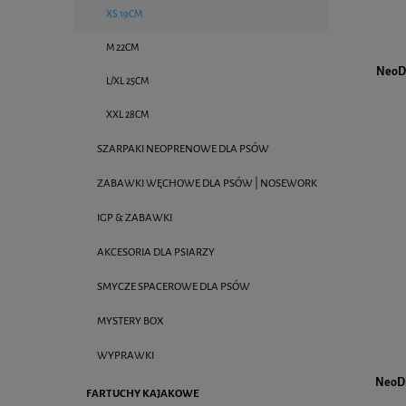
XS 19CM
M 22CM
NeoDi
L/XL 25CM
XXL 28CM
SZARPAKI NEOPRENOWE DLA PSÓW
ZABAWKI WĘCHOWE DLA PSÓW | NOSEWORK
IGP & ZABAWKI
AKCESORIA DLA PSIARZY
SMYCZE SPACEROWE DLA PSÓW
MYSTERY BOX
WYPRAWKI
NeoDi
FARTUCHY KAJAKOWE