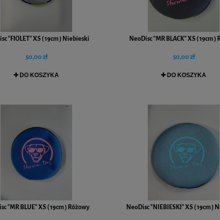
sc "FIOLET" XS ( 19cm ) Niebieski
NeoDisc "MR BLACK" XS ( 19cm )
50,00 zł
50,00 zł
DO KOSZYKA
DO KOSZYKA
sc "MR BLUE" XS ( 19cm ) Różowy
NeoDisc "NIEBIESKI" XS ( 19cm ) N