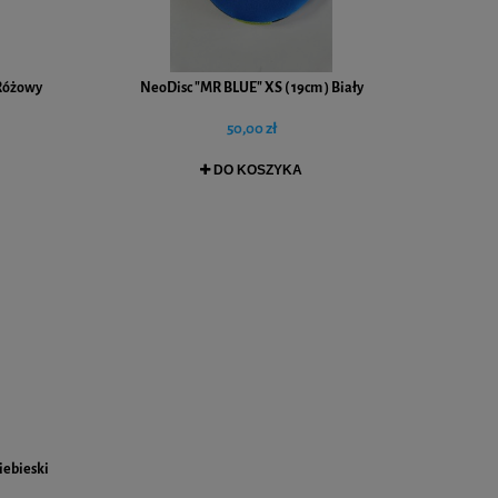
 Różowy
NeoDisc "MR BLUE" XS ( 19cm ) Biały
50,00 zł
DO KOSZYKA
iebieski