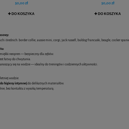
50,00 zł
50,00 zł
DO KOSZYKA
DO KOSZYKA
asowy:
h i średnich: border collie, aussie mini, corgi, jack russell, buldog francuski, beagle, cocker spani
tu:
miękki neopren — bezpieczny dla zębów.
jest łatwy do chwytania.
i unoszący się na wodzie — idealny do treningów i codziennych aktywności.
letniej wodzie.
 do higieny intymnej
do delikatnych materiałów.
lnie, bez kontaktu z wysoką temperaturą.