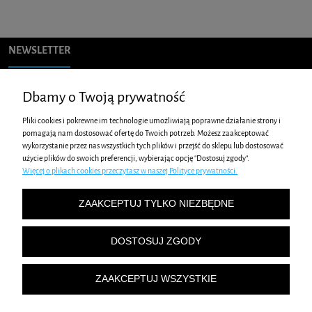
NEWSLETTER
Podaj swój adres e-mail, jeżeli chcesz otrzymywać informacje o
Dbamy o Twoją prywatność
nowościach i promocjach.
Pliki cookies i pokrewne im technologie umożliwiają poprawne działanie strony i
pomagają nam dostosować ofertę do Twoich potrzeb. Możesz zaakceptować
wykorzystanie przez nas wszystkich tych plików i przejść do sklepu lub dostosować
ZAKUPY
użycie plików do swoich preferencji, wybierając opcję "Dostosuj zgody".
Więcej o plikach cookies przeczytasz w naszej Polityce prywatności.
POMOC
ZAAKCEPTUJ TYLKO NIEZBĘDNE
MOJE KONTO
DOSTOSUJ ZGODY
INFORMACJE
ZAAKCEPTUJ WSZYSTKIE
Stormm Ride
| ul. Szajnochy 3, 85-738 Bydgoszcz | woj. kujawsko-pomorskie | tel.: