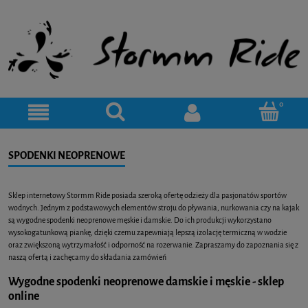
SPODENKI NEOPRENOWE
Sklep internetowy Stormm Ride posiada szeroką ofertę odzieży dla pasjonatów sportów
wodnych. Jednym z podstawowych elementów stroju do pływania, nurkowania czy na kajak
są wygodne spodenki neoprenowe męskie i damskie. Do ich produkcji wykorzystano
wysokogatunkową piankę, dzięki czemu zapewniają lepszą izolację termiczną w wodzie
oraz zwiększoną wytrzymałość i odporność na rozerwanie. Zapraszamy do zapoznania się z
naszą ofertą i zachęcamy do składania zamówień
Wygodne spodenki neoprenowe damskie i męskie - sklep
online