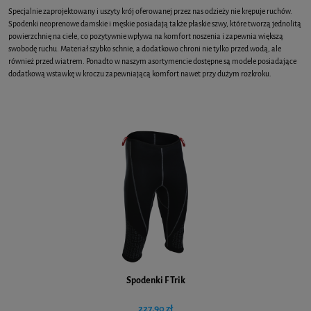
Specjalnie zaprojektowany i uszyty krój oferowanej przez nas odzieży nie krępuje ruchów.
Spodenki neoprenowe damskie i męskie posiadają także płaskie szwy, które tworzą jednolitą
powierzchnię na ciele, co pozytywnie wpływa na komfort noszenia i zapewnia większą
swobodę ruchu. Materiał szybko schnie, a dodatkowo chroni nie tylko przed wodą, ale
również przed wiatrem. Ponadto w naszym asortymencie dostępne są modele posiadające
dodatkową wstawkę w kroczu zapewniającą komfort nawet przy dużym rozkroku.
Spodenki F Trik
227,90 zł